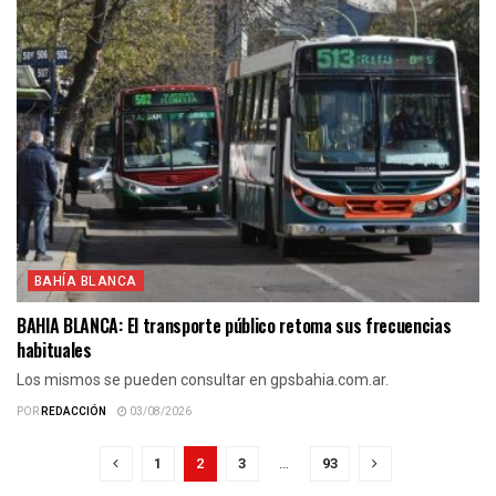
BAHÍA BLANCA
BAHIA BLANCA: El transporte público retoma sus frecuencias
habituales
Los mismos se pueden consultar en gpsbahia.com.ar.
POR
REDACCIÓN
03/08/2026
1
2
3
…
93