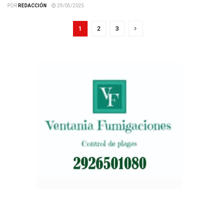
POR
REDACCIÓN
29/05/2025
1
2
3