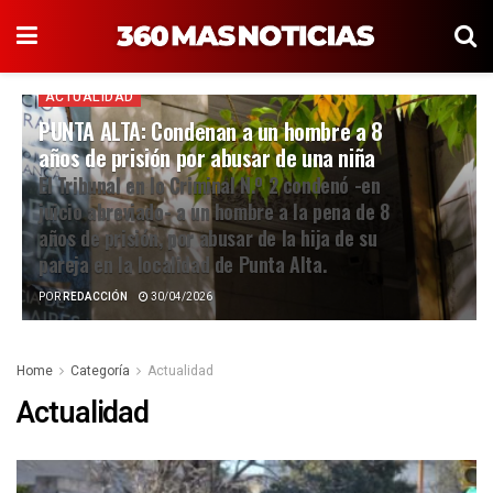
ACTUALIDAD
PUNTA ALTA: Condenan a un hombre a 8
años de prisión por abusar de una niña
El Tribunal en lo Criminal N.º 2 condenó -en
juicio abreviado- a un hombre a la pena de 8
años de prisión, por abusar de la hija de su
pareja en la localidad de Punta Alta.
POR
REDACCIÓN
30/04/2026
Home
Categoría
Actualidad
Actualidad