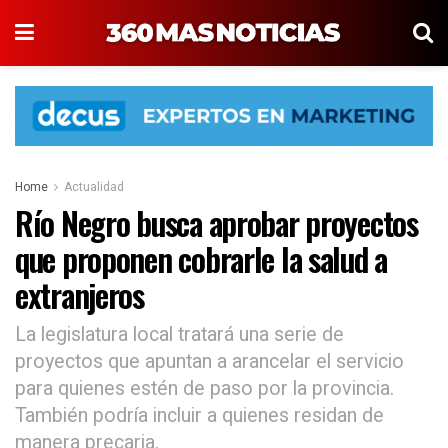
Home
Actualidad
Río Negro busca aprobar proyectos
que proponen cobrarle la salud a
extranjeros
La legislatura local tratará una serie de
proyectos que apuntan a arancelar el servicio
para quienes estén de paso por la provincia.
También podría incluir a quienes residan de
manera precaria.