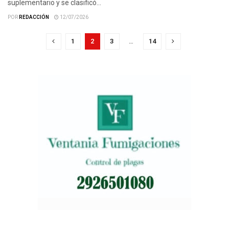
suplementario y se clasificó...
POR
REDACCIÓN
12/07/2026
1
2
3
…
14