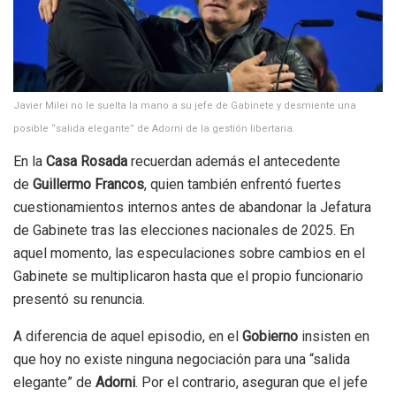
Javier Milei no le suelta la mano a su jefe de Gabinete y desmiente una
posible “salida elegante” de Adorni de la gestión libertaria.
En la
Casa Rosada
recuerdan además el antecedente
de
Guillermo Francos
, quien también enfrentó fuertes
cuestionamientos internos antes de abandonar la Jefatura
de Gabinete tras las elecciones nacionales de 2025. En
aquel momento, las especulaciones sobre cambios en el
Gabinete se multiplicaron hasta que el propio funcionario
presentó su renuncia.
A diferencia de aquel episodio, en el
Gobierno
insisten en
que hoy no existe ninguna negociación para una “salida
elegante” de
Adorni
. Por el contrario, aseguran que el jefe