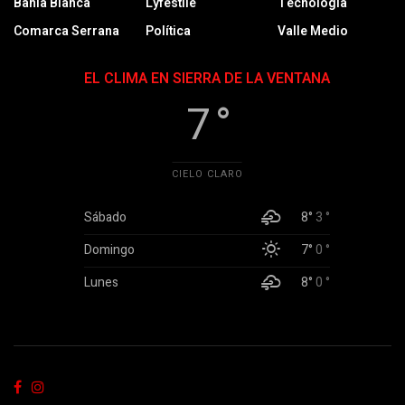
Bahía Blanca
Lyfestile
Tecnología
Comarca Serrana
Política
Valle Medio
EL CLIMA EN SIERRA DE LA VENTANA
7 °
CIELO CLARO
Sábado
8°
3 °
Domingo
7°
0 °
Lunes
8°
0 °