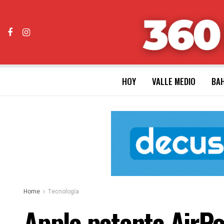
HOY
VALLE MEDIO
BAH
Home
Tecnología
Apple patenta AirPo