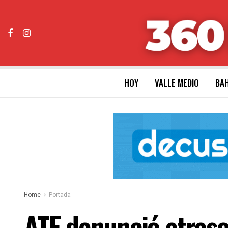
HOY
VALLE MEDIO
BAH
Home
Portada
ATE denunció atraso