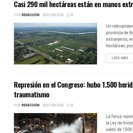
Casi 290 mil hectáreas están en manos extr
POR
REDACCIÓN
07/08/2026
0
Un relevamient
provincia de 
extranjeros, e
hectáreas, por.
DE
LEER MÁS
Represión en el Congreso: hubo 1.500 herid
traumatismo
POR
REDACCIÓN
07/08/2026
0
La feroz repre
la Ley de Invi
saldó de 1500 