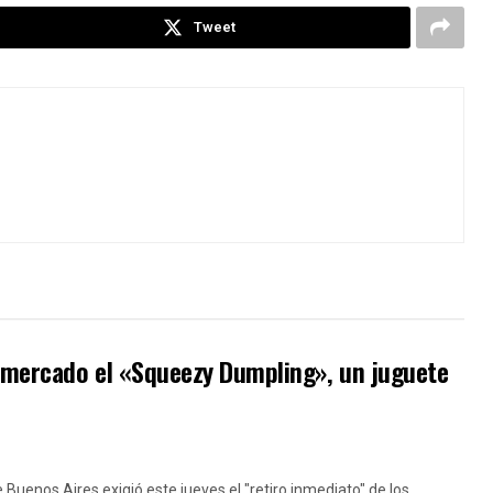
Tweet
l mercado el «Squeezy Dumpling», un juguete
e Buenos Aires exigió este jueves el "retiro inmediato" de los