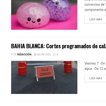
comercios de 
componente alt
DE
LEER MÁS
BAHIA BLANCA: Cortes programados de calz
POR
REDACCIÓN
06/08/2026
0
Viernes 7: -De 
agua. -De 12 a 
DE
LEER MÁS