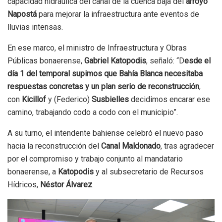
capacidad hidráulica del canal de la cuenca baja del
arroyo
Napostá
para mejorar la infraestructura ante eventos de
lluvias intensas.
En ese marco, el ministro de Infraestructura y Obras
Públicas bonaerense,
Gabriel Katopodis
, señaló: “D
esde el
día 1 del temporal supimos que Bahía Blanca necesitaba
respuestas concretas y un plan serio de reconstrucción
,
con
Kicillof
y (Federico)
Susbielles
decidimos encarar ese
camino, trabajando codo a codo con el municipio”.
A su turno, el intendente bahiense celebró el nuevo paso
hacia la reconstrucción del
Canal Maldonado
, tras agradecer
por el compromiso y trabajo conjunto al mandatario
bonaerense, a
Katopodis
y al subsecretario de Recursos
Hídricos,
Néstor Álvarez
.