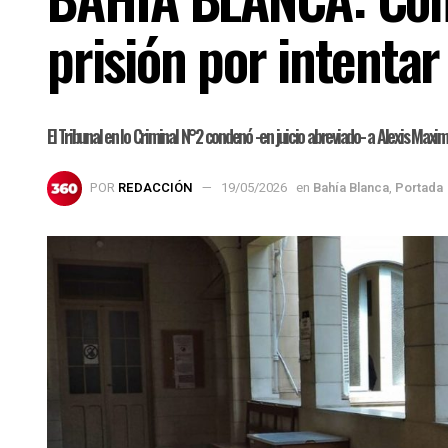
prisión por intentar
El Tribunal en lo Criminal N°2 condenó -en juicio abreviado- a Alexis Maxi
POR
REDACCIÓN
19/05/2026
en
Bahía Blanca
,
Portada