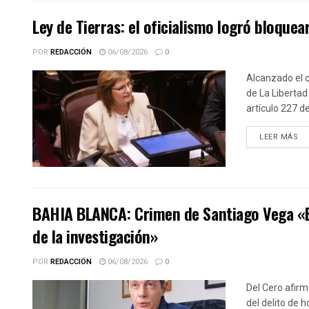
Ley de Tierras: el oficialismo logró bloquear
POR
REDACCIÓN
06/08/2026
0
Alcanzado el q
de La Libertad
artículo 227 d
DE
LEER MÁS
BAHIA BLANCA: Crimen de Santiago Vega «El 
de la investigación»
POR
REDACCIÓN
06/08/2026
0
Del Cero afirm
del delito de 