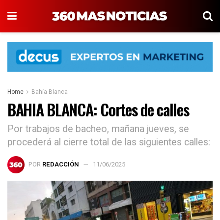
Home
Bahía Blanca
BAHIA BLANCA: Cortes de calles
Por trabajos de bacheo, mañana jueves, se
procederá al cierre total de las siguientes calles:
POR
REDACCIÓN
11/06/2025