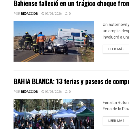
Bahiense falleció en un trágico choque fro
POR
REDACCIÓN
07/08/2026
0
Un automóvil 
un amplio desp
involucró a una
DE
LEER MÁS
BAHIA BLANCA: 13 ferias y paseos de compras
POR
REDACCIÓN
07/08/2026
0
Feria La Roton
Feria de la Pla
DE
LEER MÁS