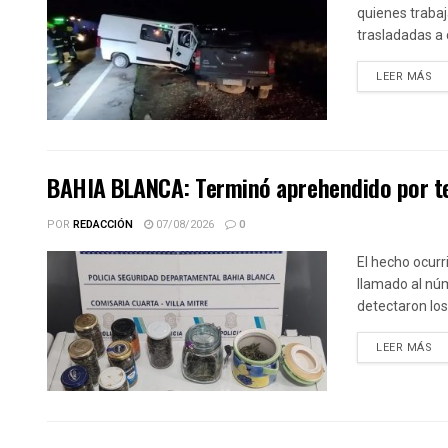
quienes trabaj
trasladadas a 
DE
LEER MÁS
BAHIA BLANCA: Terminó aprehendido por te
POR
REDACCIÓN
07/08/2026
0
El hecho ocurr
llamado al núm
detectaron los.
DE
LEER MÁS