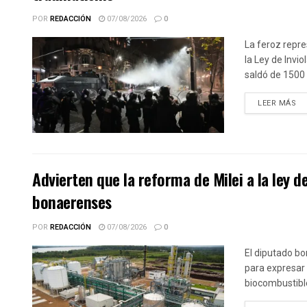
POR
REDACCIÓN
07/08/2026
0
La feroz repre
la Ley de Invi
saldó de 1500 
DE
LEER MÁS
Advierten que la reforma de Milei a la ley 
bonaerenses
POR
REDACCIÓN
07/08/2026
0
El diputado bo
para expresar 
biocombustible