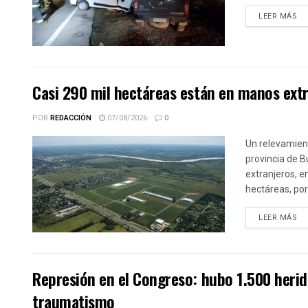
DE
LEER MÁS
Casi 290 mil hectáreas están en manos extr
POR
REDACCIÓN
07/08/2026
0
Un relevamient
provincia de 
extranjeros, e
hectáreas, por.
DE
LEER MÁS
Represión en el Congreso: hubo 1.500 herid
traumatismo