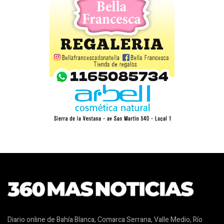
Diario online de Bahía Blanca, Comarca Serrana, Valle Medio, Río