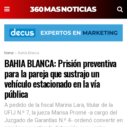
Home
Bahía Blanca
BAHIA BLANCA: Prisión preventiva
para la pareja que sustrajo un
vehículo estacionado en la vía
pública
A pedido de la fiscal Marina Lara, titular de la
UFIJ N.º 7, la jueza Marisa Promé -a cargo del
Juzgado de Garantías N.º 4- ordenó convertir en