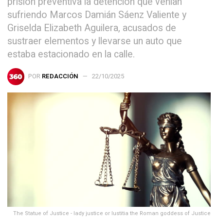
prisión preventiva la detención que venían
sufriendo Marcos Damián Sáenz Valiente y
Griselda Elizabeth Aguilera, acusados de
sustraer elementos y llevarse un auto que
estaba estacionado en la calle.
POR
REDACCIÓN
22/10/2025
The Statue of Justice - lady justice or Iustitia the Roman goddess of Justice