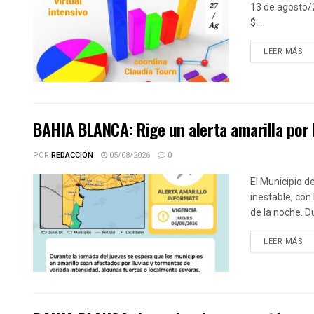
13 de agosto/2
$...
DE
LEER MÁS
BAHIA BLANCA: Rige un alerta amarilla por 
POR
REDACCIÓN
05/08/2026
0
El Municipio d
inestable, con
de la noche. Du
DE
LEER MÁS