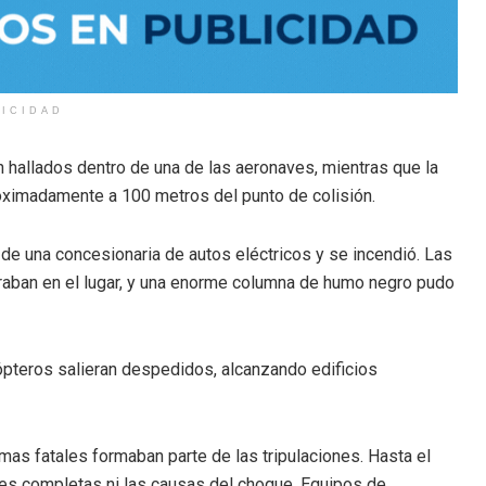
LICIDAD
hallados dentro de una de las aeronaves, mientras que la
roximadamente a 100 metros del punto de colisión.
e una concesionaria de autos eléctricos y se incendió. Las
raban en el lugar, y una enorme columna de humo negro pudo
ópteros salieran despedidos, alcanzando edificios
imas fatales formaban parte de las tripulaciones. Hasta el
es completas ni las causas del choque. Equipos de