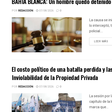
BAHIA BLANCA: Un hombre quedó detenido p
POR
REDACCIÓN
07/08/2026
0
La causa se in
lo interceptó,
policial....
DE
LEER MÁS
El costo político de una batalla perdida y la
Inviolabilidad de la Propiedad Privada
POR
REDACCIÓN
07/08/2026
0
La sesión por l
capítulo de la
marca que...