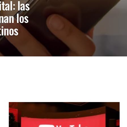
al: las
nan los
tinos