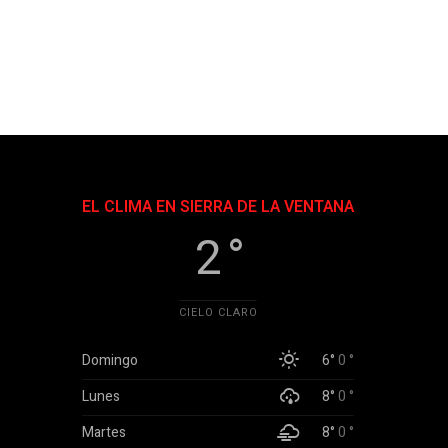
EL CLIMA EN SIERRA DE LA VENTANA
2 °
CIELO CLARO
Domingo
6°
0 °
Lunes
8°
0 °
Martes
8°
0 °