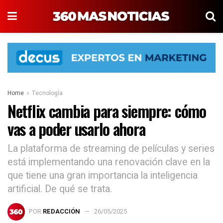
Home
Tecnología
Netflix cambia para siempre: cómo
vas a poder usarlo ahora
La plataforma de streaming de películas y series
está implementando una renovación clave en la
que tiene una gran importancia la inteligencia
artificial. De qué se trata.
POR
REDACCIÓN
26/05/2025