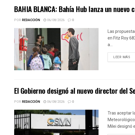
BAHIA BLANCA: Bahía Hub lanza un nuevo cic
POR
REDACCIÓN
06/08/2026
0
Las propuestas
en Fitz Roy 68
a...
DE
LEER MÁS
El Gobierno designó al nuevo director del S
POR
REDACCIÓN
06/08/2026
0
Tras aceptar 
Meteorológico 
Milei designó 