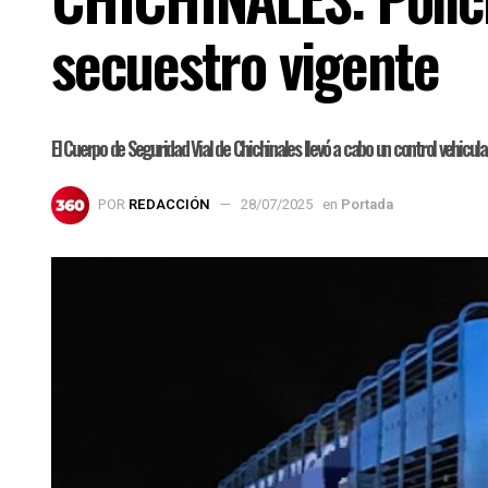
secuestro vigente
El Cuerpo de Seguridad Vial de Chichinales llevó a cabo un control vehicul
POR
REDACCIÓN
28/07/2025
en
Portada