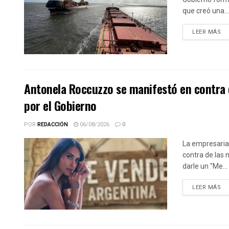
que creó una...
DE
LEER MÁS
Antonela Roccuzzo se manifestó en contra 
por el Gobierno
POR
REDACCIÓN
06/08/2026
0
La empresaria
contra de las 
darle un "Me...
DE
LEER MÁS