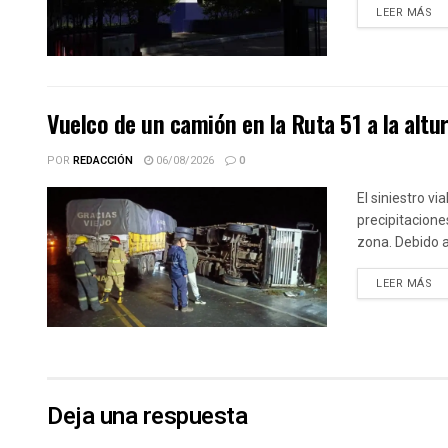
DE
LEER MÁS
Vuelco de un camión en la Ruta 51 a la altu
POR
REDACCIÓN
06/08/2026
0
El siniestro vi
precipitacione
zona. Debido a
DE
LEER MÁS
Deja una respuesta