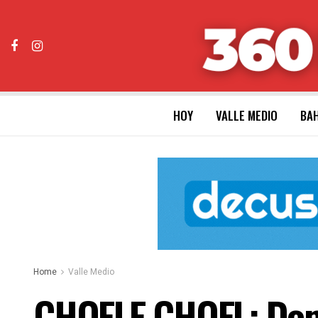
HOY
VALLE MEDIO
BAH
Home
Valle Medio
CHOELE CHOEL: Domin