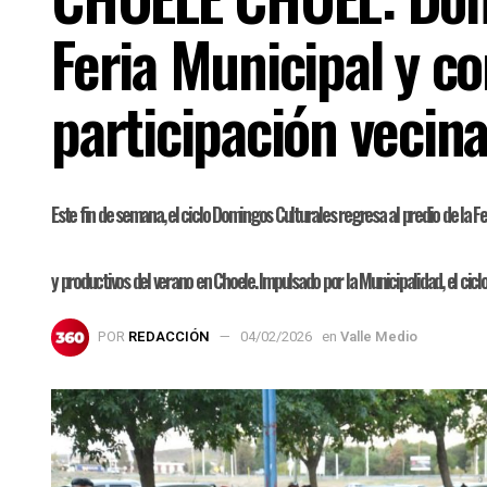
Feria Municipal y co
participación vecina
Este fin de semana, el ciclo Domingos Culturales regresa al predio de la 
y productivos del verano en Choele. Impulsado por la Municipalidad, el cicl
POR
REDACCIÓN
04/02/2026
en
Valle Medio