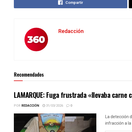
Compartir
Redacción
Recomendados
LAMARQUE: Fuga frustrada «llevaba carne cl
POR
REDACCIÓN
31/03/2026
0
La detección d
infracción a la