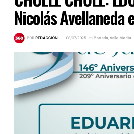
Nicolás Avellaneda 
POR
REDACCIÓN
08/07/2025
en
Portada
,
Valle Medio