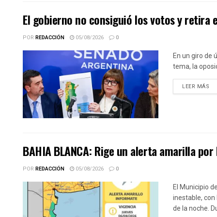
El gobierno no consiguió los votos y retira e
POR
REDACCIÓN
05/08/2026
0
En un giro de 
tema, la oposic
DE
LEER MÁS
BAHIA BLANCA: Rige un alerta amarilla por 
POR
REDACCIÓN
05/08/2026
0
El Municipio d
inestable, con
de la noche. Du