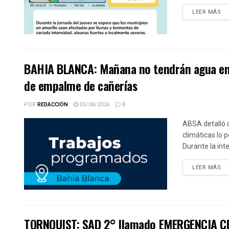
DE
LEER MÁS
BAHIA BLANCA: Mañana no tendrán agua en u
de empalme de cañerías
POR
REDACCIÓN
05/08/2026
0
ABSA detalló 
climáticas lo 
Durante la int
DE
LEER MÁS
TORNQUIST: SAD 2° llamado EMERGENCIA CE