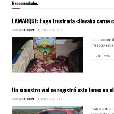
Recomendados
LAMARQUE: Fuga frustrada «llevaba carne cl
POR
REDACCIÓN
31/03/2026
0
La detección d
infracción a la
DE
LEER MÁS
Un siniestro vial se registró este lunes en e
POR
REDACCIÓN
30/03/2026
0
Tras el aviso d