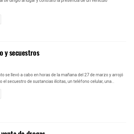
al se dirigió al lugar y constató la presencia de un vehículo
TAILS
o y secuestros
to se llevó a cabo en horas de la mañana del 27 de marzo y arrojó
el secuestro de sustancias ilícitas, un teléfono celular, una...
TAILS
 venta de drogas