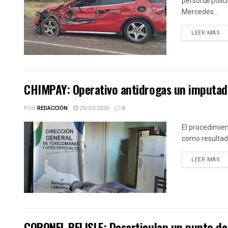
personal polici
Mercedes...
DE
LEER MÁS
CHIMPAY: Operativo antidrogas un imputad
POR
REDACCIÓN
29/03/2026
0
El procedimien
como resultado 
DE
LEER MÁS
CORONEL BELISLE: Desarticulan un punto de