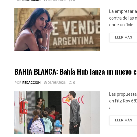
La empresaria
contra de las 
darle un "Me...
DE
LEER MÁS
BAHIA BLANCA: Bahía Hub lanza un nuevo cic
POR
REDACCIÓN
06/08/2026
0
Las propuestas
en Fitz Roy 68
a...
DE
LEER MÁS