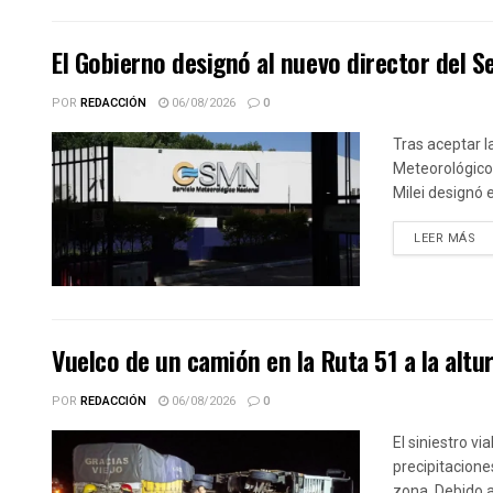
El Gobierno designó al nuevo director del S
POR
REDACCIÓN
06/08/2026
0
Tras aceptar 
Meteorológico 
Milei designó 
DE
LEER MÁS
Vuelco de un camión en la Ruta 51 a la altu
POR
REDACCIÓN
06/08/2026
0
El siniestro vi
precipitacione
zona. Debido a