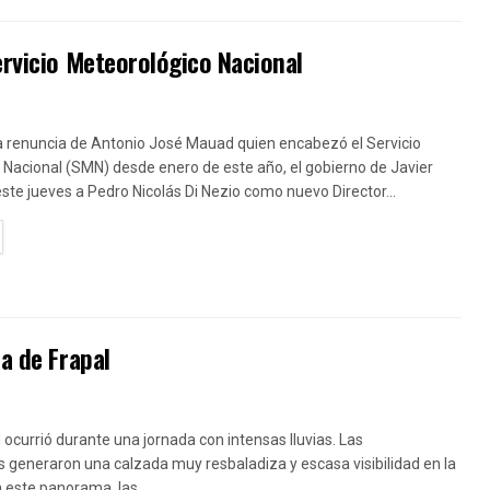
ervicio Meteorológico Nacional
la renuncia de Antonio José Mauad quien encabezó el Servicio
Nacional (SMN) desde enero de este año, el gobierno de Javier
este jueves a Pedro Nicolás Di Nezio como nuevo Director...
TAILS
ra de Frapal
al ocurrió durante una jornada con intensas lluvias. Las
s generaron una calzada muy resbaladiza y escasa visibilidad en la
 este panorama, las...