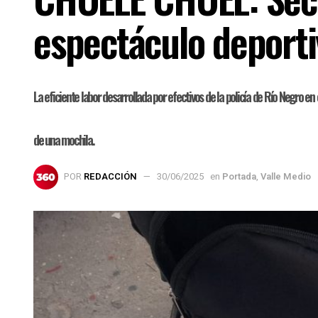
espectáculo deporti
La eficiente labor desarrollada por efectivos de la policía de Río Negro e
de una mochila.
POR
REDACCIÓN
30/06/2025
en
Portada
,
Valle Medio