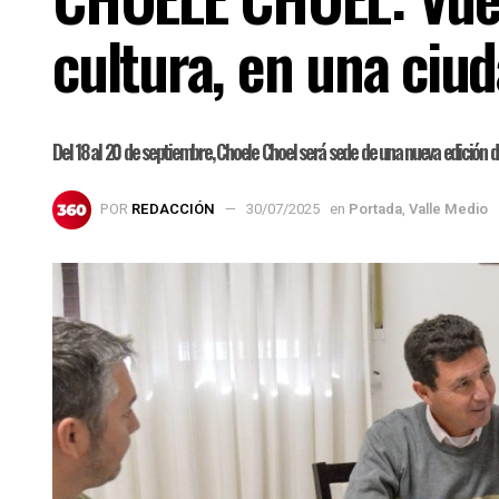
cultura, en una ciu
Del 18 al 20 de septiembre, Choele Choel será sede de una nueva edición de
POR
REDACCIÓN
30/07/2025
en
Portada
,
Valle Medio