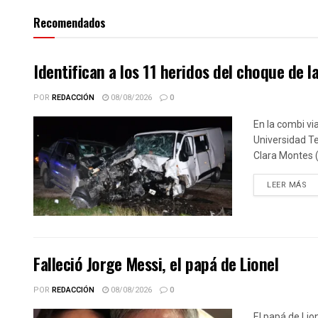
Recomendados
Identifican a los 11 heridos del choque de l
POR
REDACCIÓN
08/08/2026
0
En la combi vi
Universidad Te
Clara Montes (
DE
LEER MÁS
Falleció Jorge Messi, el papá de Lionel
POR
REDACCIÓN
08/08/2026
0
El papá de Lio