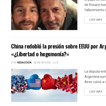
de Rosario lue
fallecimiento d
DE
LEER MÁS
China redobló la presión sobre EEUU por Ar
«¿Libertad o hegemonía?»
POR
REDACCIÓN
08/08/2026
0
La disputa ent
Argentina sum
Aires volvió a 
DE
LEER MÁS