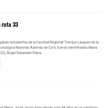
a ruta 33
ajaban estudiantes de la Facultad Regional Trenque Lauquen de la
cnológica Nacional. Además de Corti, fueron identificados María
22), Ángel Sebastián Piana...
TAILS
nel Messi, Jorge, murió este viernes a los 68 años en un sanatorio