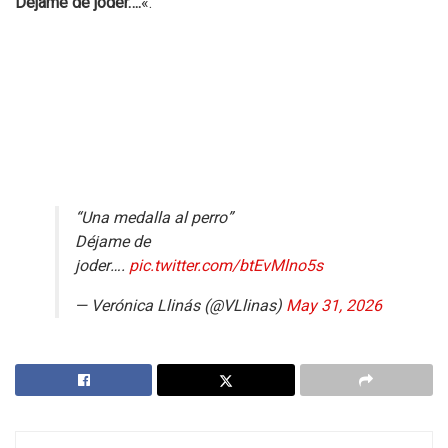
Dejame de joder….
«.
“Una medalla al perro”
Déjame de
joder….
pic.twitter.com/btEvMlno5s
— Verónica Llinás (@VLlinas)
May 31, 2026