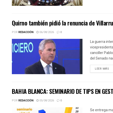
Quirno también pidió la renuncia de Villarr
POR
REDACCIÓN
06/08/2026
0
La guerra inter
vicepresidenta
canciller Pabl
del Senado nac
DE
LEER MÁS
BAHIA BLANCA: SEMINARIO DE TIPS EN GES
POR
REDACCIÓN
05/08/2026
0
Se entrega mat