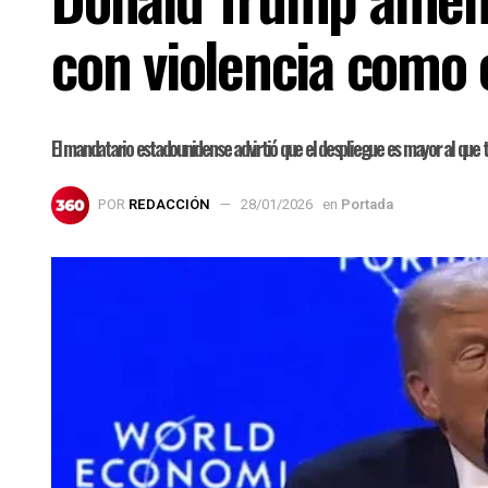
con violencia como
El mandatario estadounidense advirtió que el despliegue es mayor al que t
POR
REDACCIÓN
28/01/2026
en
Portada