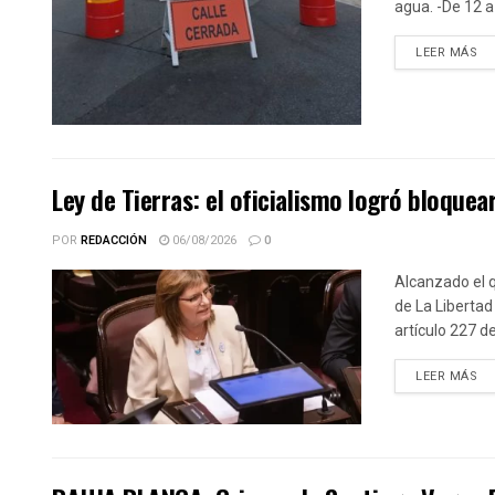
agua. -De 12 a 
DE
LEER MÁS
Ley de Tierras: el oficialismo logró bloquear
POR
REDACCIÓN
06/08/2026
0
Alcanzado el q
de La Libertad
artículo 227 d
DE
LEER MÁS