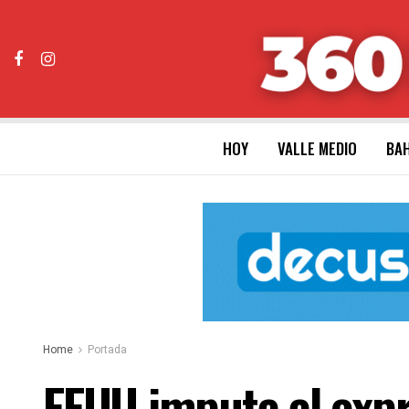
HOY
VALLE MEDIO
BAH
Home
Portada
EEUU imputa al exp