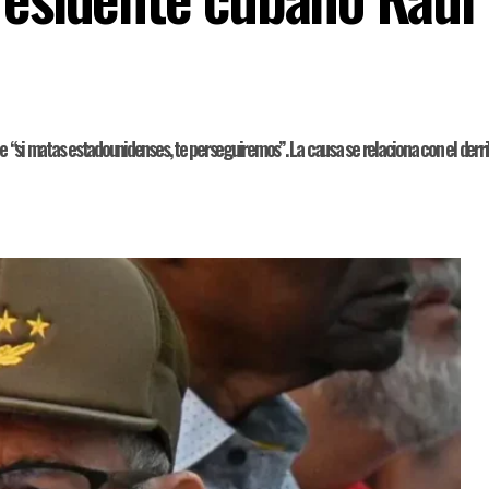
ue “si matas estadounidenses, te perseguiremos”. La causa se relaciona con el derr