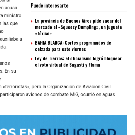
Puede interesarte
ien acusa
ra ministro
La provincia de Buenos Aires pide sacar del
n las que
mercado el «Squeezy Dumpling», un juguete
no
«tóxico»
auxiliaba a
BAHIA BLANCA: Cortes programados de
ida.
calzada para este viernes
Ley de Tierras: el oficialismo logró bloquear
banos
el voto virtual de Sagasti y Flama
s. En su
e
«terroristas», pero la Organización de Aviación Civil
e participaron aviones de combate MiG, ocurrió en aguas