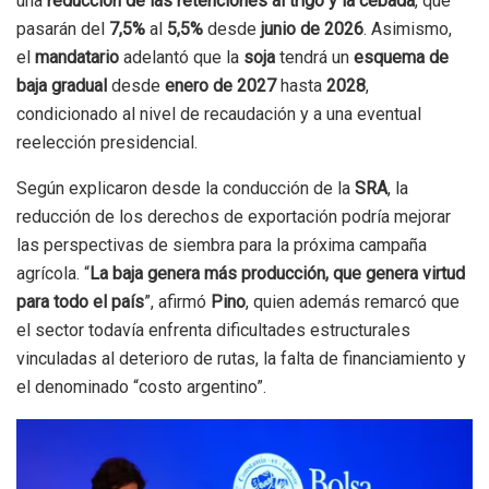
una
reducción de las retenciones al trigo y la cebada
, que
pasarán del
7,5%
al
5,5%
desde
junio de 2026
. Asimismo,
el
mandatario
adelantó que la
soja
tendrá un
esquema de
baja gradual
desde
enero de 2027
hasta
2028
,
condicionado al nivel de recaudación y a una eventual
reelección presidencial.
Según explicaron desde la conducción de la
SRA
, la
reducción de los derechos de exportación podría mejorar
las perspectivas de siembra para la próxima campaña
agrícola. “
La baja genera más producción, que genera virtud
para todo el país
”, afirmó
Pino
, quien además remarcó que
el sector todavía enfrenta dificultades estructurales
vinculadas al deterioro de rutas, la falta de financiamiento y
el denominado “costo argentino”.