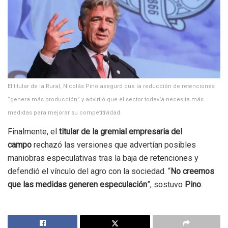
El titular de la Rural, Nicolás Pino aseguró que la reducción de retenciones
“genera más producción” y advirtió que el sector todavía necesita más
medidas para mejorar su competitividad.
Finalmente, el
titular de la gremial empresaria del
campo
rechazó las versiones que advertían posibles
maniobras especulativas tras la baja de retenciones y
defendió el vínculo del agro con la sociedad. “
No creemos
que las medidas generen especulación
”, sostuvo
Pino
.