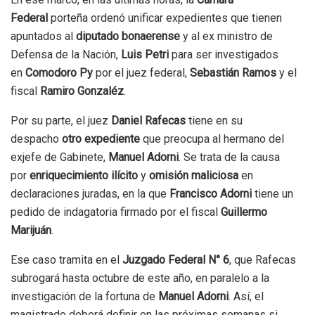
Federal
porteña ordenó unificar expedientes que tienen
apuntados al
diputado bonaerense
y al ex ministro de
Defensa de la Nación,
Luis Petri
para ser investigados
en
Comodoro Py
por el juez federal,
Sebastián Ramos
y el
fiscal
Ramiro Gonzaléz
.
Por su parte, el juez
Daniel Rafecas
tiene en su
despacho
otro expediente
que preocupa al hermano del
exjefe de Gabinete,
Manuel Adorni
. Se trata de la causa
por
enriquecimiento ilícito
y
omisión maliciosa
en
declaraciones juradas, en la que
Francisco Adorni
tiene un
pedido de indagatoria firmado por el fiscal
Guillermo
Marijuán
.
Ese caso tramita en el
Juzgado Federal N° 6
, que Rafecas
subrogará hasta octubre de este año, en paralelo a la
investigación de la fortuna de
Manuel Adorni
. Así, el
magistrado deberá definir en las próximas semanas si