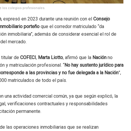
e los colegios profesionales.
h
, expresó en 2023 durante una reunión con el
Consejo
Inmobiliario porteño
que el corredor matriculado “da
ción inmobiliaria”, además de considerar esencial el rol de
 del mercado.
 titular de
COFECI
,
Marta Liotto
, afirmó que la
Nación
no
ón y matriculación profesional. “
No hay sustento jurídico para
 corresponde a las provincias y no fue delegada a la Nación
”,
000 matriculados de todo el país.
on una actividad comercial común, ya que según explicó, la
gal, verificaciones contractuales y responsabilidades
citación permanente.
de las operaciones inmobiliarias que se realizan