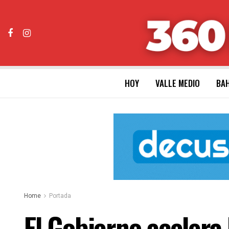
HOY
VALLE MEDIO
BAH
Home
Portada
El Gobierno acelera 