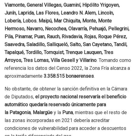
Viamonte, General Villegas, Guaminí, Hipólito Yrigoyen,
Junín, Laprida, Las Flores, Leandro N. Alem, Lincoln,
Lobería, Lobos. Maipú, Mar Chiquita, Monte, Monte
Hermoso, Navarro, Necochea, Olavarría, Pehuajó, Pellegrini,
Pila, Pinamar, Puan, Rauch, Rivadavia, Rojas, Roque Pérez,
Saavedra, Saladillo, Salliqueló, Salto, San Cayetano, Tandil,
Tapalqué, Tordillo, Tornquist, Trenque Lauquen, Tres
Arroyos, Tres Lomas, Villa Gesell y Villarino
. Tomando como
referencia los datos del Censo 2022, la Zona Fría alcanza a
aproximadamente
3.358.515 bonaerenses
.
No obstante, de obtener la sanción definitiva en la Cámara
de Diputados,
el proyecto nacional reservaría
el beneficio
automático quedaría reservado
únicamente para
la Patagonia
,
Malargüe
y la
Puna
, mientras que el resto de
las zonas incorporadas en 2021 debería acreditar
condiciones de vulnerabilidad para acceder a descuentos