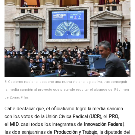
El Gobierno nacional cosechó una nueva victoria legislativa, tras conseguir
la media sanción al proyecto que pretende recortar el alcance del Régimen
de Zonas Frías.
Cabe destacar que, el oficialismo logró la media sanción
con los votos de la Unión Cívica Radical (
UCR
),
el
PRO
,
el
MID
, casi todos los integrantes de
Innovación Federal
,
las dos sanjuaninas de
Producción y Trabajo
, la diputada del