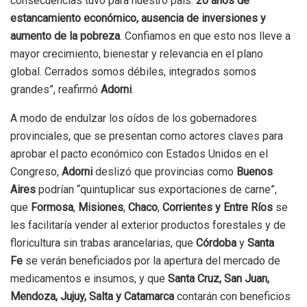
consecuencias tuvo para nuestro país:
20 años de
estancamiento económico, ausencia de inversiones y
aumento de la pobreza
. Confiamos en que esto nos lleve a
mayor crecimiento, bienestar y relevancia en el plano
global. Cerrados somos débiles, integrados somos
grandes”, reafirmó
Adorni
.
A modo de endulzar los oídos de los gobernadores
provinciales, que se presentan como actores claves para
aprobar el pacto económico con Estados Unidos en el
Congreso,
Adorni
deslizó que provincias como
Buenos
Aires
podrían “quintuplicar sus exportaciones de carne”,
que
Formosa
,
Misiones
,
Chaco
,
Corrientes
y Entre Ríos
se
les facilitaría vender al exterior productos forestales y de
floricultura sin trabas arancelarias, que
Córdoba
y
Santa
Fe
se verán beneficiados por la apertura del mercado de
medicamentos e insumos, y que
Santa Cruz, San Juan,
Mendoza, Jujuy, Salta y Catamarca
contarán con beneficios