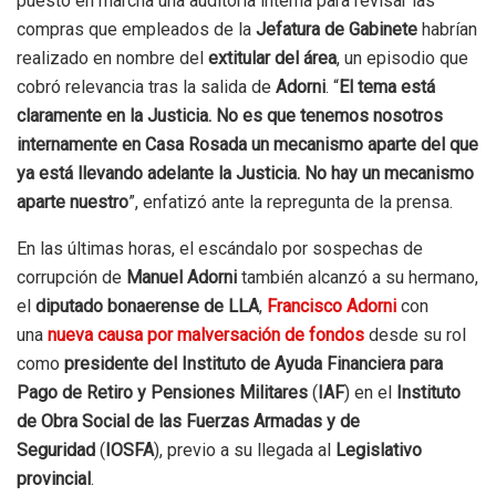
puesto en marcha una auditoría interna para revisar las
compras que empleados de la
Jefatura de Gabinete
habrían
realizado en nombre del
extitular del área
, un episodio que
cobró relevancia tras la salida de
Adorni
. “
El tema está
claramente en la Justicia. No es que tenemos nosotros
internamente en Casa Rosada un mecanismo aparte del que
ya está llevando adelante la Justicia. No hay un mecanismo
aparte nuestro
”, enfatizó ante la repregunta de la prensa.
En las últimas horas, el escándalo por sospechas de
corrupción de
Manuel Adorni
también alcanzó a su hermano,
el
diputado bonaerense de LLA
,
Francisco Adorni
con
una
nueva causa por malversación de fondos
desde su rol
como
presidente del Instituto de Ayuda Financiera para
Pago de Retiro y Pensiones Militares
(
IAF
) en el
Instituto
de Obra Social de las Fuerzas Armadas y de
Seguridad
(
IOSFA
), previo a su llegada al
Legislativo
provincial
.