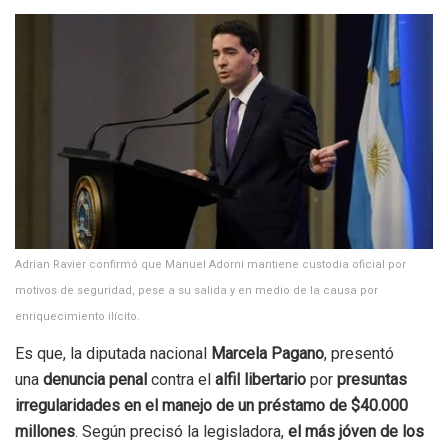
Adrian Ravier confirmó que Manuel Adorni mantiene custodia oficial por
motivos de seguridad, pese a su salida y en medio de la causa por
enriquecimiento ilícito.
Es que, la diputada nacional
Marcela Pagano
, presentó
una
denuncia penal
contra el
alfil libertario
por
presuntas
irregularidades en el manejo de un préstamo de $40.000
millones
. Según precisó la legisladora,
el más jóven de los