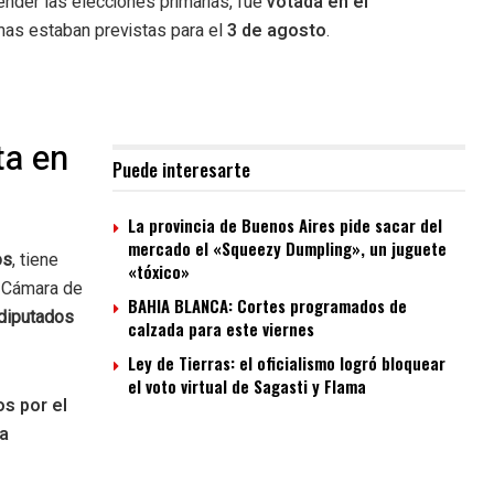
ender las elecciones primarias, fue
votada en el
mas estaban previstas para el
3 de agosto
.
ta en
Puede interesarte
La provincia de Buenos Aires pide sacar del
mercado el «Squeezy Dumpling», un juguete
os
, tiene
«tóxico»
a Cámara de
BAHIA BLANCA: Cortes programados de
diputados
calzada para este viernes
Ley de Tierras: el oficialismo logró bloquear
el voto virtual de Sagasti y Flama
os por el
la