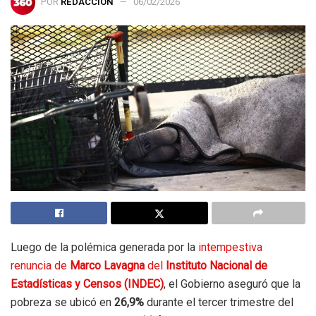
POR
REDACCIÓN
06/02/2026
Luego de la polémica generada por la
intempestiva
renuncia de
Marco
Lavagna
del
Instituto Nacional de
Estadísticas y Censos (INDEC)
, el Gobierno aseguró que la
pobreza se ubicó en
26,9%
durante el tercer trimestre del