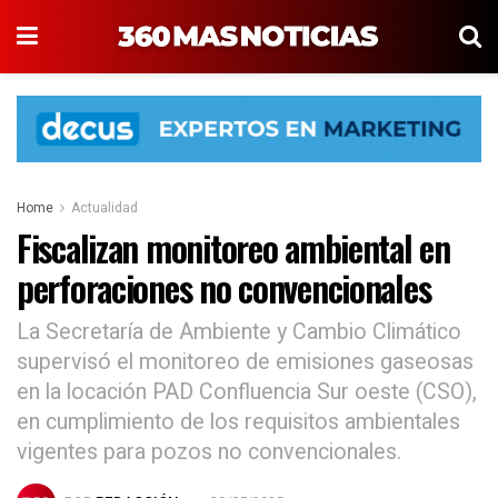
Home
Actualidad
Fiscalizan monitoreo ambiental en
perforaciones no convencionales
La Secretaría de Ambiente y Cambio Climático
supervisó el monitoreo de emisiones gaseosas
en la locación PAD Confluencia Sur oeste (CSO),
en cumplimiento de los requisitos ambientales
vigentes para pozos no convencionales.