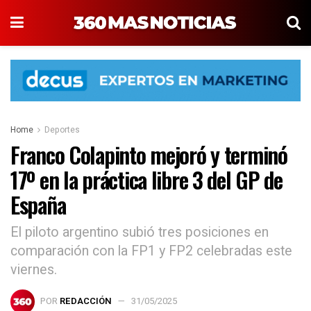
Home
Deportes
Franco Colapinto mejoró y terminó
17º en la práctica libre 3 del GP de
España
El piloto argentino subió tres posiciones en
comparación con la FP1 y FP2 celebradas este
viernes.
POR
REDACCIÓN
31/05/2025