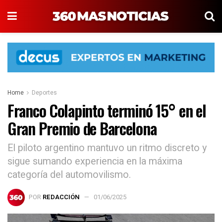
Home
Deportes
Franco Colapinto terminó 15° en el
Gran Premio de Barcelona
El piloto argentino mantuvo un ritmo discreto y
sigue sumando experiencia en la máxima
categoría del automovilismo.
POR
REDACCIÓN
01/06/2025