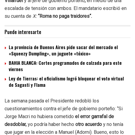
Villarruel
y al jefe de gobierno porteño
,
en medio de una
escalada de tensión con ambos. El mandatario escribió en
su cuenta de
X:
“Roma no paga traidores“.
Puede interesarte
La provincia de Buenos Aires pide sacar del mercado el
«Squeezy Dumpling», un juguete «tóxico»
BAHIA BLANCA: Cortes programados de calzada para este
viernes
Ley de Tierras: el oficialismo logró bloquear el voto virtual
de Sagasti y Flama
La semana pasada el Presidente redobló los
cuestionamientos contra el jefe de gobierno porteño: “Si
Jorge Macri no hubiera cometido
el error garrafal de
desdoblar,
yo podría haber hecho
otro acuerdo
y no tenía
que jugar en la elección a Manuel (Adorni). Bueno, esto lo