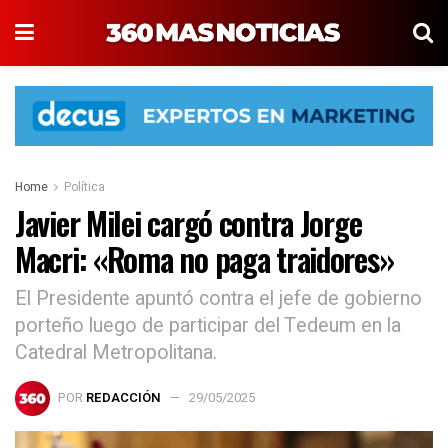
Home
Política
Javier Milei cargó contra Jorge
Macri: «Roma no paga traidores»
El Presidente apuntó contra el jefe de gobierno
porteño luego de participar del Tedeum en la
Catedral Metropolitana.
POR
REDACCIÓN
29/05/2025