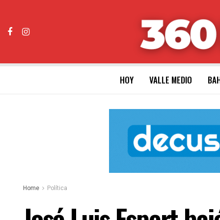
HOY
VALLE MEDIO
BAH
Home
Política
José Luis Espert ba