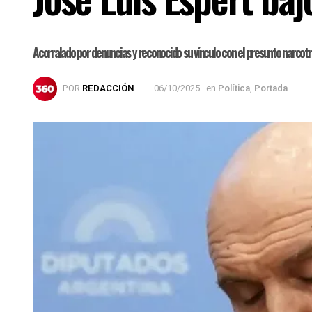
Acorralado por denuncias y reconocido su vínculo con el presunto narcotraf
POR
REDACCIÓN
06/10/2025
en
Política
,
Portada