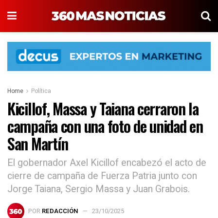
Home
Política
Kicillof, Massa y Taiana cerraron la
campaña con una foto de unidad en
San Martín
El gobernador Axel Kicillof encabezó el acto de
cierre de campaña de Fuerza Patria junto con
Jorge Taiana, Sergio Massa y Juan Grabois.
POR
REDACCIÓN
23/10/2025