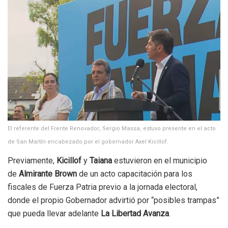
El referente del Frente Renovador, Sergio Massa, estuvo presente en el acto
de San Martín encabezado por el gobernador Axel Kicillof.
Previamente,
Kicillof
y
Taiana
estuvieron en el municipio
de
Almirante Brown
de un acto capacitación para los
fiscales de Fuerza Patria previo a la jornada electoral,
donde el propio Gobernador advirtió por “posibles trampas”
que pueda llevar adelante
La Libertad Avanza
.