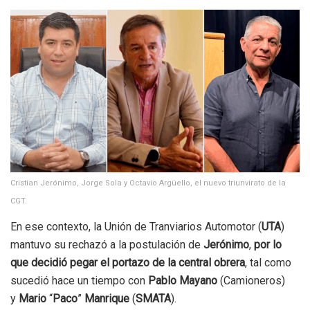
Cristian Jerónimo, Jorge Sola y Octavio Argüello, el nuevo triunvirato de la
CGT.
En ese contexto, la Unión de Tranviarios Automotor (
UTA
)
mantuvo su rechazó a la postulación de
Jerónimo
,
por lo
que decidió pegar el portazo de la central obrera
, tal como
sucedió hace un tiempo con
Pablo Mayano
(Camioneros)
y
Mario
“
Paco
”
Manrique
(
SMATA
).