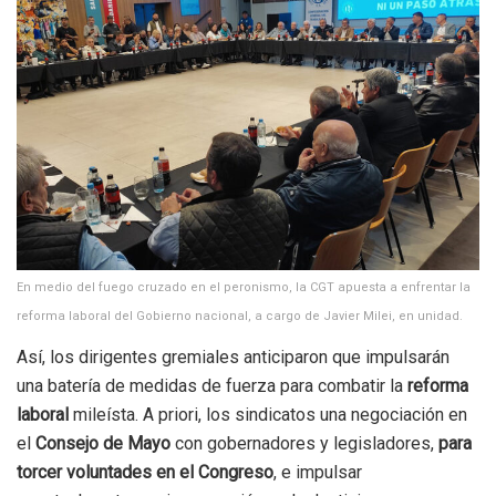
En medio del fuego cruzado en el peronismo, la CGT apuesta a enfrentar la
reforma laboral del Gobierno nacional, a cargo de Javier Milei, en unidad.
Así, los dirigentes gremiales anticiparon que impulsarán
una batería de medidas de fuerza para combatir la
reforma
laboral
mileísta. A priori, los sindicatos una negociación en
el
Consejo de Mayo
con gobernadores y legisladores,
para
torcer voluntades en el Congreso
, e impulsar