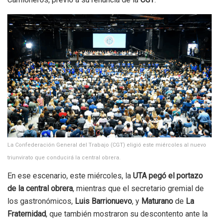
La Confederación General del Trabajo (CGT) eligió este miércoles al nuevo
triunvirato que conducirá la central obrera.
En ese escenario, este miércoles, la
UTA pegó el portazo
de la central obrera
, mientras que el secretario gremial de
los gastronómicos,
Luis Barrionuevo
, y
Maturano
de
La
Fraternidad
, que también mostraron su descontento ante la