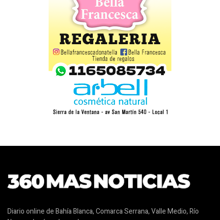
Diario online de Bahía Blanca, Comarca Serrana, Valle Medio, Río