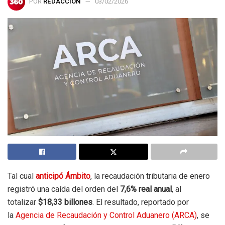
POR
REDACCIÓN
03/02/2026
Tal cual
anticipó Ámbito
, la recaudación tributaria de enero
registró una caída del orden del
7,6% real anual
, al
totalizar
$18,33 billones
. El resultado, reportado por
la
Agencia de Recaudación y Control Aduanero (ARCA)
, se