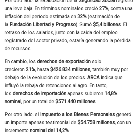
Por otro lado, la recaudación de la
Seguridad Social
registró
una leve baja. En términos nominales creció
27%
, contra una
inflación del período estimada en
32%
(estimación de
la
Fundación Libertad y Progreso
). Sumó
$5,4 billones
. El
retraso de los salarios, junto con la caída del empleo
registrado del sector privado, estaría generando la pérdida
de recursos.
En cambio, los
derechos de exportación
solo
crecieron
21%
, hasta
$426.834 millones
, también muy por
debajo de la evolución de los precios.
ARCA
indica que
influyó la rebaja de retenciones al agro. En tanto,
los
derechos de importación
apenas subieron
14,8%
nominal
, por un total de
$571.440 millones
.
Por otro lado, el
Impuesto a los Bienes Personales
generó
un importe apenas testimonial de
$54.758 millones
, con un
incremento
nominal del 14,2%
.