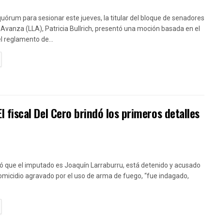
uórum para sesionar este jueves, la titular del bloque de senadores
 Avanza (LLA), Patricia Bullrich, presentó una moción basada en el
el reglamento de...
TAILS
fiscal Del Cero brindó los primeros detalles
ó que el imputado es Joaquín Larraburru, está detenido y acusado
homicidio agravado por el uso de arma de fuego, “fue indagado,
TAILS