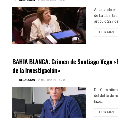
Alcanzado el q
de La Libertad
artículo 227 d
DE
LEER MÁS
BAHIA BLANCA: Crimen de Santiago Vega «El 
de la investigación»
POR
REDACCIÓN
06/08/2026
0
Del Cero afirm
del delito de 
hizo...
DE
LEER MÁS