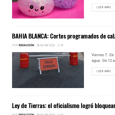
DE
LEER MÁS
BAHIA BLANCA: Cortes programados de calz
POR
REDACCIÓN
06/08/2026
0
Viernes 7: -De 
agua. -De 12 a 
DE
LEER MÁS
Ley de Tierras: el oficialismo logró bloquear
POR
REDACCIÓN
06/08/2026
0