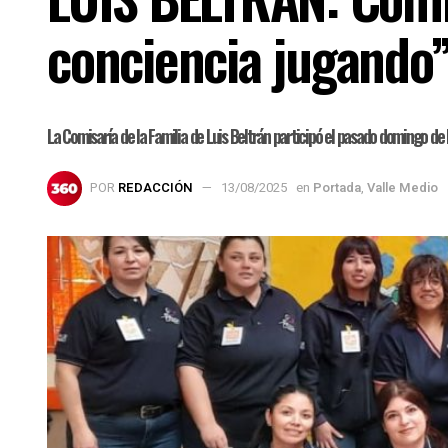
conciencia jugando
La Comisaría de la Familia de Luis Beltrán participó el pasado domingo de l
POR
REDACCIÓN
13/08/2025
en
Portada
,
Valle Medio