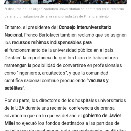
El discurso de las organizaciones universitarias se centraron en el reclamo
para la promulgación de la ya sancionada Ley de Financiamiento.
En tanto, el presidente del
Consejo Interuniversitario
Nacional
, Franco Bartolacci también reclamó que se asignen
los
recursos mínimos indispensables para
el
funcionamiento de la universidad pública en el país.
Destacó la importancia de que los hijos de trabajadores
mantengan la posibilidad de convertirse en profesionales
como “ingenieros, arquitectos”, y que la comunidad
científica nacional continúe produciendo “
vacunas y
satélites
”.
Por su parte, los directores de los hospitales universitarios
de la UBA durante una reciente conferencia de prensa
advirtieron que en lo que va del año el
gobierno de Javier
Milei
no ejecutó los fondos destinados a las partidas de
salud y que de mantenerse este incumplimiento, en 45 días