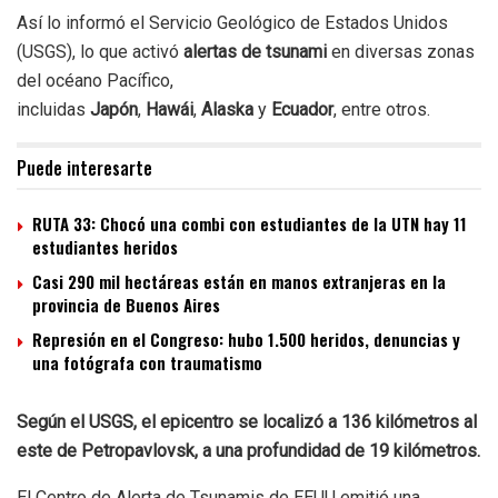
Así lo informó el Servicio Geológico de Estados Unidos
(USGS), lo que activó
alertas de tsunami
en diversas zonas
del océano Pacífico,
incluidas
Japón
,
Hawái
,
Alaska
y
Ecuador
, entre otros.
Puede interesarte
RUTA 33: Chocó una combi con estudiantes de la UTN hay 11
estudiantes heridos
Casi 290 mil hectáreas están en manos extranjeras en la
provincia de Buenos Aires
Represión en el Congreso: hubo 1.500 heridos, denuncias y
una fotógrafa con traumatismo
Según el USGS, el epicentro se localizó a 136 kilómetros al
este de Petropavlovsk, a una profundidad de 19 kilómetros.
El Centro de Alerta de Tsunamis de EEUU emitió una