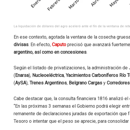
La liquidación de dólares del agro aceleró ante el fin de la ventana de r
En ese contexto, agotada la ventana de la cosecha gruesa
divisas
. En efecto,
Caputo
precisó que avanzará fuerteme
argentino,
así como en concesiones
.
Según el listado de privatizaciones, la administración de 
(
Enarsa
),
Nucleoeléctrica
,
Yacimientos Carboníferos Río T
(
AySA
),
Trenes Argentinos
,
Belgrano Cargas
y
Corredores
Cabe destacar que, la consulta financiera 1816 analizó el
“En las próximas 3 semanas el Gobierno podrá elegir entre
remanente de declaraciones juradas de exportación que f
Tesoro o intentar que el peso se aprecie, para consolidar 