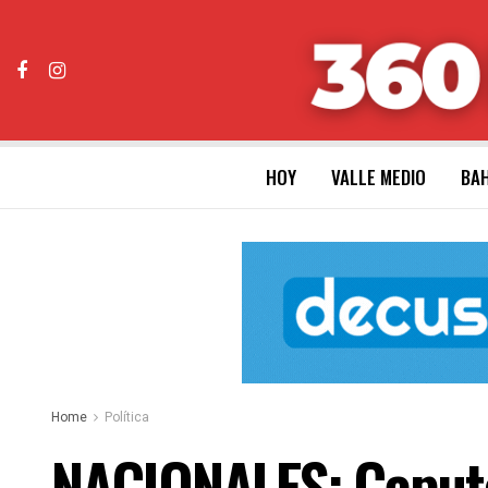
HOY
VALLE MEDIO
BAH
Home
Política
NACIONALES: Caputo 