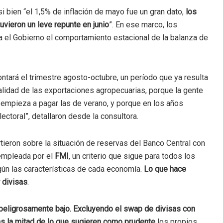
 bien “el 1,5% de inflación de mayo fue un gran dato,
los
uvieron un leve repunte en junio
”. En ese marco, los
ra el Gobierno el comportamiento estacional de la balanza de
tará el trimestre agosto-octubre, un período que ya resulta
alidad de las exportaciones agropecuarias, porque la gente
y empieza a pagar las de verano, y porque en los años
ctoral”, detallaron desde la consultora.
rtieron sobre la situación de reservas del Banco Central con
 empleada por el
FMI
, un criterio que sigue para todos los
egún las características de cada economía.
Lo que hace
 divisas
.
s peligrosamente bajo. Excluyendo el swap de divisas con
as la mitad de lo que sugieren como prudente
los propios