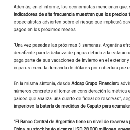
Además, en el informe, los economistas mencionan que, si
indicadores de alta frecuencia muestran que los precios t
especialistas advierten sobre el riesgo que implicará pa
pagos en los próximos meses.
“Una vez pasadas las próximas 3 semanas, Argentina afron
desafiante para la balanza de pagos debido a la estacion
paga parte de sus vacaciones de invierno en el exterior 
impares crece la demanda de dólares por cobertura pre ele
En la misma sintonía, desde
Adcap Grupo Financier
o advi
números concretos al tomar en consideración la métrica
países que analiza, una suerte de “ideal de reservas”, s
imperioso la batería de medidas de Caputo para acumular
“
El Banco Central de Argentina tiene un nivel de reserva
China, su stock bruto alcanza USD 28.000 millones, apen